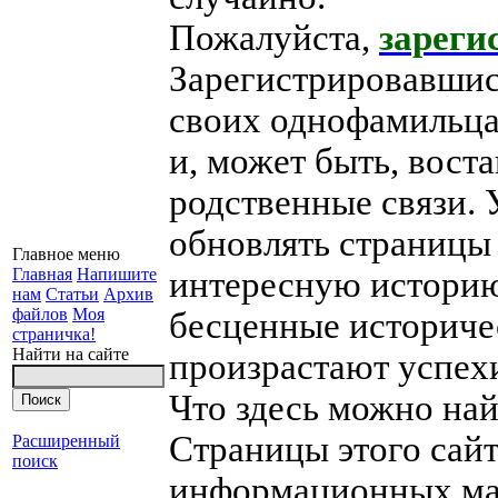
Пожалуйста,
зареги
Зарегистрировавшис
своих однофамильца
и, может быть, вост
родственные связи. 
обновлять страницы 
Главное меню
Главная
Напишите
интересную историю
нам
Статьи
Архив
файлов
Моя
бесценные историчес
страничка!
Найти на сайте
произрастают успехи
Что здесь можно на
Страницы этого сайт
Расширенный
поиск
информационных ма