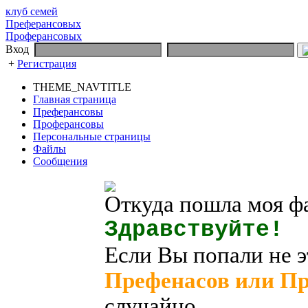
клуб семей
Преферансовых
Проферансовых
Вход
+
Регистрация
THEME_NAVTITLE
Главная страница
Преферансовы
Проферансовы
Персональные страницы
Файлы
Сообщения
Откуда пошла моя ф
Здравствуйте!
Если Вы попали не э
Префенасов или П
случайно.